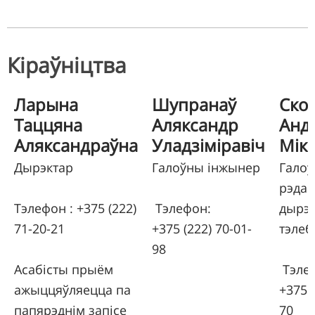
Кіраўніцтва
Ларына
Шупранаў
Ско
Таццяна
Аляксандр
Анд
Аляксандраўна
Уладзіміравіч
Мік
Дырэктар
Галоўны інжынер
Гало
рэдак
Тэлефон : +375 (222)
Тэлефон:
дырэ
71-20-21
+375 (222) 70-01-
тэлеб
98
Асабісты прыём
Тэле
ажыццяўляецца па
+375 (
папярэднім запісе
70