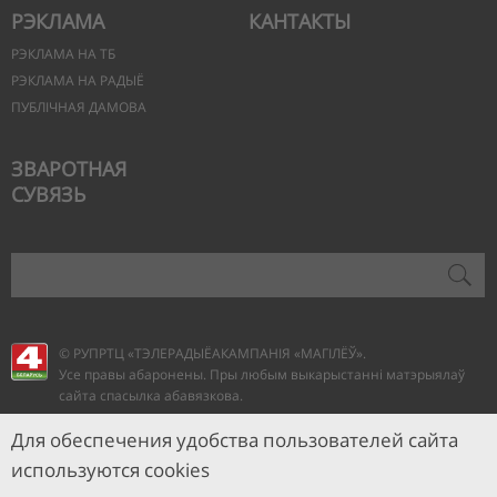
РЭКЛАМА
КАНТАКТЫ
РЭКЛАМА НА ТБ
РЭКЛАМА НА РАДЫЁ
ПУБЛІЧНАЯ ДАМОВА
ЗВАРОТНАЯ
СУВЯЗЬ
© РУПРТЦ «ТЭЛЕРАДЫЁАКАМПАНІЯ
«МАГІЛЁЎ».
Усе правы абаронены. Пры любым выкарыстанні матэрыялаў
сайта спасылка абавязкова.
Для обеспечения удобства пользователей сайта
используются cookies