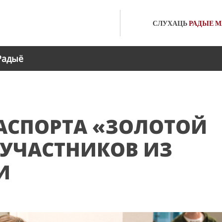
СЛУХАЦЬ
РАДЫЕ
М
Радыё
АСПОРТА «ЗОЛОТОЙ
 УЧАСТНИКОВ ИЗ
И