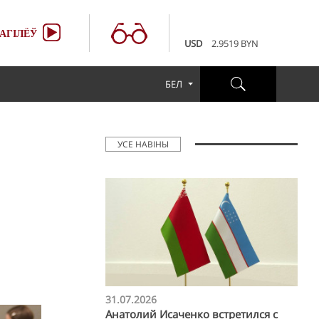
100 RUB
3.6507 BYN
EUR
3.4231 BYN
АГІЛЁЎ
USD
2.9519 BYN
100 RUB
3.6507 BYN
EUR
3.4231 BYN
БЕЛ
USD
2.9519 BYN
100 RUB
3.6507 BYN
УСЕ НАВІНЫ
31.07.2026
Анатолий Исаченко встретился с