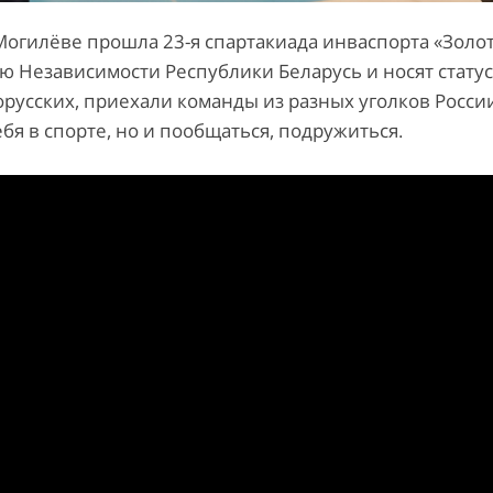
 Могилёве прошла 23-я спартакиада инваспорта «Золо
ю Независимости Республики Беларусь и носят статус
русских, приехали команды из разных уголков России
бя в спорте, но и пообщаться, подружиться.