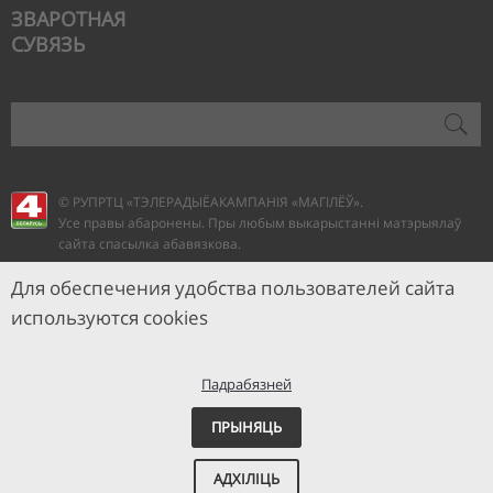
ЗВАРОТНАЯ
СУВЯЗЬ
© РУПРТЦ «ТЭЛЕРАДЫЁАКАМПАНІЯ
«МАГІЛЁЎ».
Усе правы абаронены. Пры любым выкарыстанні матэрыялаў
сайта спасылка абавязкова.
Для обеспечения удобства пользователей сайта
используются cookies
Падрабязней
ПРЫНЯЦЬ
АДХІЛІЦЬ