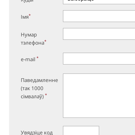
*
Імя
Нумар
*
тэлефона
*
e-mail
Паведамленне
(так 1000
*
сімвалаў)
Увядзіце код