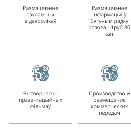
Размяшчэнне
Размяшчэнне
рэкламных
інфармацыі ў
відэаролікаў
"Бягучым радку"
1слова - 1руб.80
кап.
Вытворчасць
Производство и
прэзентацыйных
размещение
фільмаў
коммерческих
передач