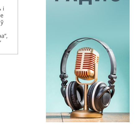
 і
е
 ў
а”,
”