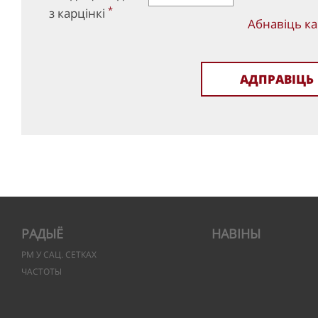
*
з карцінкі
Абнавіць ка
РАДЫЁ
НАВІНЫ
РМ У САЦ. СЕТКАХ
ЧАСТОТЫ