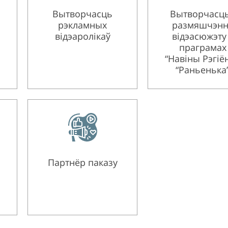
Вытворчасць
Вытворчасць
рэкламных
размяшчэнн
відэаролікаў
відэасюжэту
праграмах
“Навіны Рэгіён
“Раньенька
Партнёр паказу