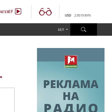
100 RUB
3.6507 BYN
EUR
3.4231 BYN
АГІЛЁЎ
USD
2.9519 BYN
100 RUB
3.6507 BYN
EUR
3.4231 BYN
БЕЛ
USD
2.9519 BYN
100 RUB
3.6507 BYN
"