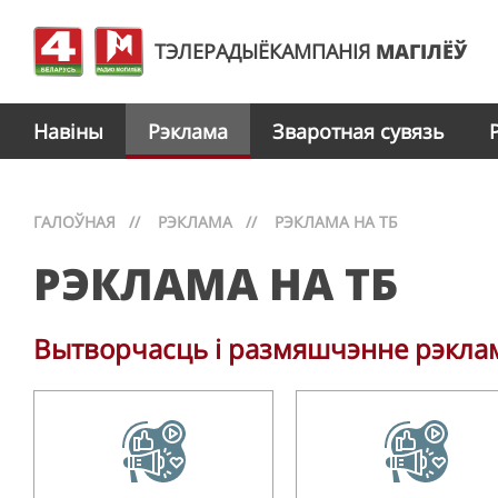
ТЭЛЕРАДЫЁКАМПАНІЯ
МАГІЛЁЎ
Навіны
Рэклама
Зваротная сувязь
ГАЛОЎНАЯ
//
РЭКЛАМА
//
РЭКЛАМА НА ТБ
РЭКЛАМА НА ТБ
Вытворчасць і размяшчэнне рэклам