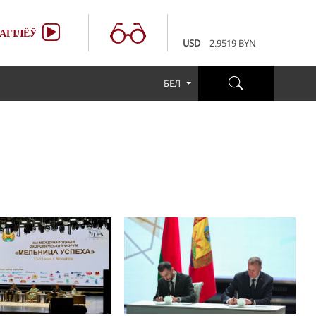
100 RUB
3.6507 BYN
EUR
3.4231 BYN
АГІЛЁЎ
USD
2.9519 BYN
100 RUB
3.6507 BYN
EUR
3.4231 BYN
БЕЛ
USD
2.9519 BYN
100 RUB
3.6507 BYN