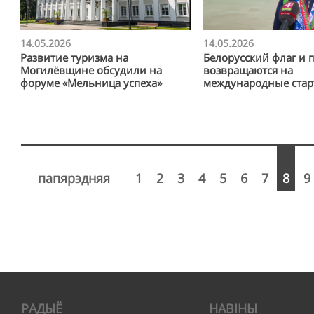
14.05.2026
14.05.2026
Развитие туризма на
Белорусский флаг и 
Могилёвщине обсудили на
возвращаются на
форуме «Мельница успеха»
международные ста
папярэдняя
1
2
3
4
5
6
7
8
9
РАДЫЁ
НАВІНЫ