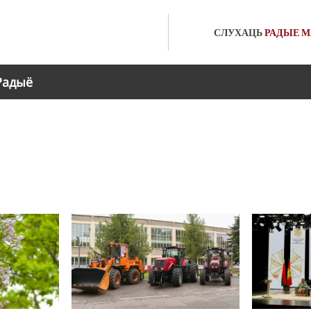
СЛУХАЦЬ
РАДЫЕ
М
Радыё