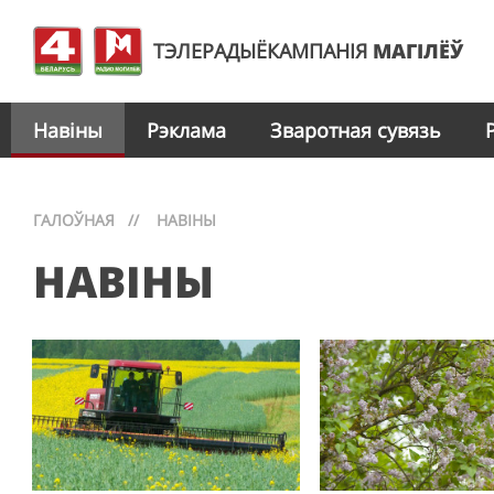
ТЭЛЕРАДЫЁКАМПАНІЯ
МАГІЛЁЎ
Навіны
Рэклама
Зваротная сувязь
ГАЛОЎНАЯ
//
НАВІНЫ
НАВІНЫ