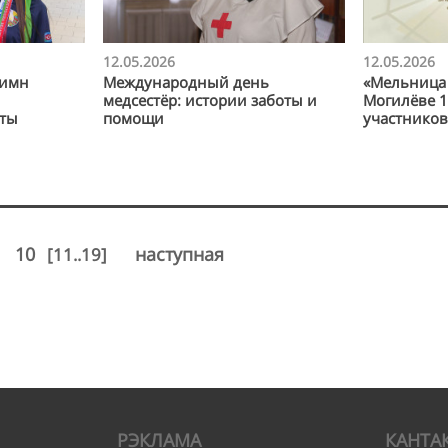
12.05.2026
12.05.2026
гимн
Международный день
«Мельница 
медсестёр: истории заботы и
Могилёве 1
рты
помощи
участнико
10
наступная
[11..19]
РЭКЛАМА
КАНТА