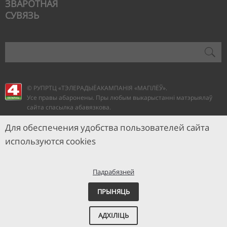
ЗВАРОТНАЯ
СУВЯЗЬ
© РУПРТЦ «ТЭЛЕРАДЫЁАКАМПАНІЯ
«МАГІЛЁЎ».
Усе правы абаронены. Пры любым выкарыстанні матэрыялаў
сайта спасылка абавязкова.
Для обеспечения удобства пользователей сайта
используются cookies
Падрабязней
ПРЫНЯЦЬ
АДХІЛІЦЬ