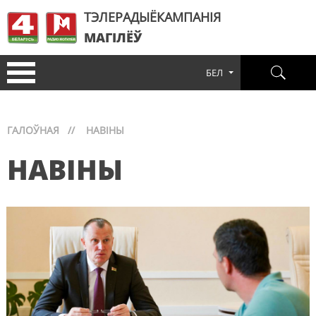
ТЭЛЕРАДЫЁКАМПАНІЯ
МАГІЛЁЎ
БЕЛ
ГАЛОЎНАЯ
//
НАВІНЫ
НАВІНЫ