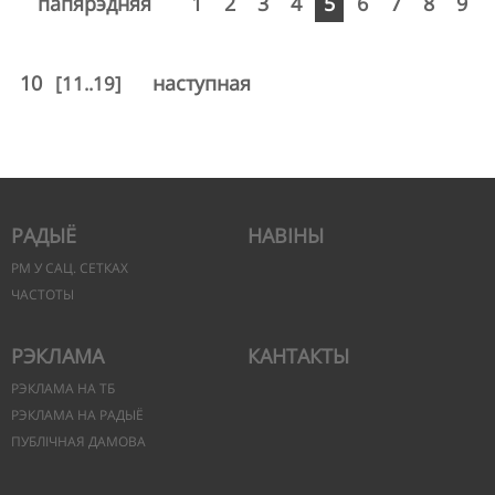
папярэдняя
1
2
3
4
5
6
7
8
9
10
наступная
[11..19]
РАДЫЁ
НАВІНЫ
РМ У САЦ. СЕТКАХ
ЧАСТОТЫ
РЭКЛАМА
КАНТАКТЫ
РЭКЛАМА НА ТБ
РЭКЛАМА НА РАДЫЁ
ПУБЛІЧНАЯ ДАМОВА