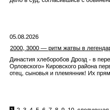
05.08.2026
2000, 3000 — ритм жатвы в легенда
Династия хлеборобов Дрозд - в пер
Орловского» Кировского района пер
отец, сыновья и племянник! Их прям
1
2
3
4
5
6
7
8
9
10
следующая