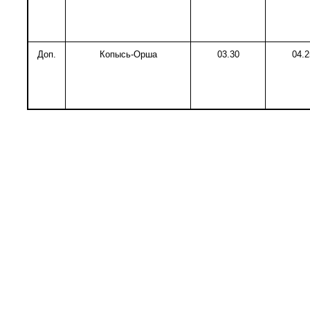
Доп.
Копысь-Орша
03.30
04.2