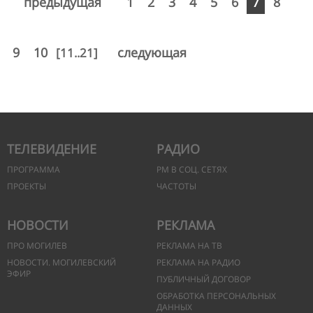
предыдущая
1
2
3
4
5
6
7
8
9
10
следующая
[11..21]
ТЕЛЕВИДЕНИЕ
РАДИО
ПРОГРАММА
РМ В СОЦ. СЕТЯХ
ПРОЕКТЫ
ЧАСТОТЫ
НОВОСТИ
РЕКЛАМА
ПРО МОГИЛЕВ
РЕКЛАМА НА ТВ
НОВОСТИ. МОГИЛЕВСКИЙ
РЕКЛАМА НА РАДИО
ЭФИР
ПУБЛИЧНЫЙ ДОГОВОР
ОБРАБОТКА ПЕРСОНАЛЬНЫХ
ДАННЫХ