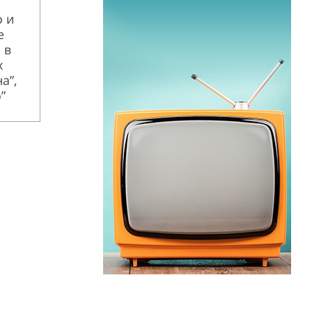
 и
е
 в
х
а”,
”