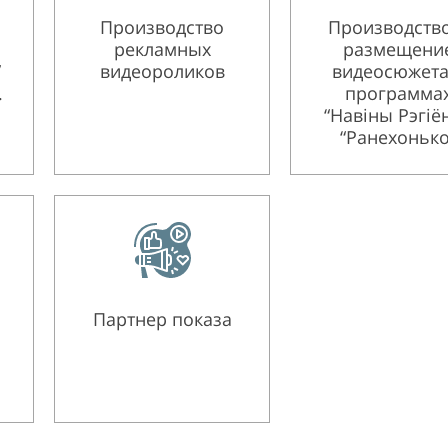
Производство
Производство
рекламных
размещени
”
видеороликов
видеосюжета
.
программа
“Навiны Рэгiён
“Ранехонько
Партнер показа