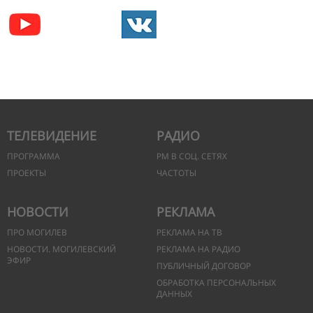
ТЕЛЕВИДЕНИЕ
РАДИО
ПРОГРАММА
РМ В СОЦ. СЕТЯХ
ПРОЕКТЫ
ЧАСТОТЫ
НОВОСТИ
РЕКЛАМА
ПРО МОГИЛЕВ
РЕКЛАМА НА ТВ
НОВОСТИ. МОГИЛЕВСКИЙ
РЕКЛАМА НА РАДИО
ЭФИР
ПУБЛИЧНЫЙ ДОГОВОР
ОБРАБОТКА ПЕРСОНАЛЬНЫХ
ДАННЫХ