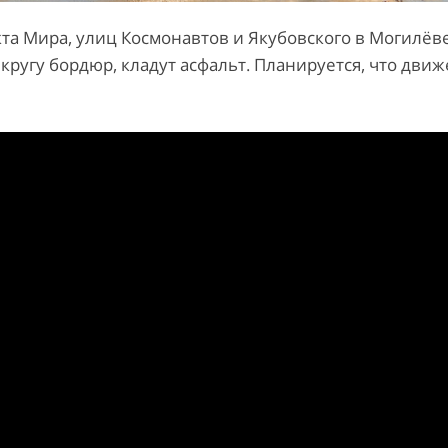
та Мира, улиц Космонавтов и Якубовского в Могилёв
кругу бордюр, кладут асфальт. Планируется, что дви