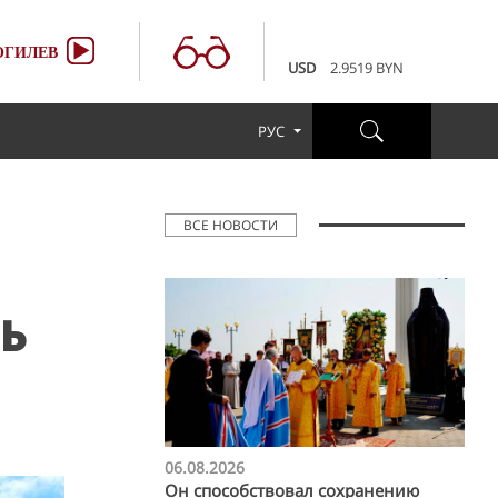
100 RUB
3.6507 BYN
EUR
3.4231 BYN
ГИЛЕВ
USD
2.9519 BYN
100 RUB
3.6507 BYN
EUR
3.4231 BYN
РУС
USD
2.9519 BYN
100 RUB
3.6507 BYN
ВСЕ НОВОСТИ
Ь
06.08.2026
Он способствовал сохранению