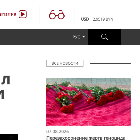
100 RUB
3.6507 BYN
EUR
3.4231 BYN
ГИЛЕВ
USD
2.9519 BYN
100 RUB
3.6507 BYN
EUR
3.4231 BYN
РУС
USD
2.9519 BYN
100 RUB
3.6507 BYN
ВСЕ НОВОСТИ
ИЛ
И
07.08.2026
Перезахоронение жертв геноцида