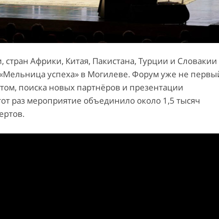
 стран Африки, Китая, Пакистана, Турции и Словакии
Мельница успеха» в Могилеве. Форум уже не первы
том, поиска новых партнёров и презентации
от раз мероприятие объединило около 1,5 тысяч
ертов.