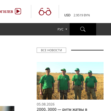
100 RUB
3.6507 BYN
EUR
3.4231 BYN
ГИЛЕВ
USD
2.9519 BYN
100 RUB
3.6507 BYN
EUR
3.4231 BYN
РУС
USD
2.9519 BYN
100 RUB
3.6507 BYN
ВСЕ НОВОСТИ
05.08.2026
2000, 3000 — ритм жатвы в