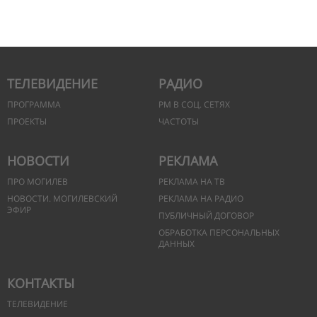
ТЕЛЕВИДЕНИЕ
РАДИО
ПРОГРАММА
РМ В СОЦ. СЕТЯХ
ПРОЕКТЫ
ЧАСТОТЫ
НОВОСТИ
РЕКЛАМА
ПРО МОГИЛЕВ
РЕКЛАМА НА ТВ
НОВОСТИ. МОГИЛЕВСКИЙ
РЕКЛАМА НА РАДИО
ЭФИР
ПУБЛИЧНЫЙ ДОГОВОР
ОБРАБОТКА ПЕРСОНАЛЬНЫХ
ДАННЫХ
КОНТАКТЫ
ТЕЛЕВИДЕНИЕ