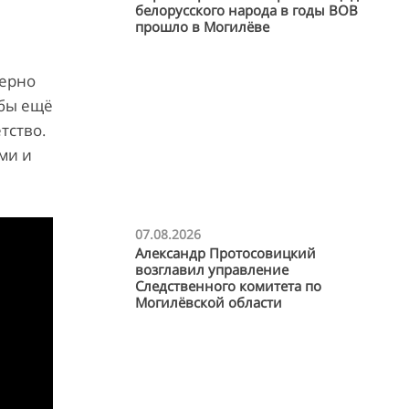
белорусского народа в годы ВОВ
прошло в Могилёве
мерно
обы ещё
тство.
ми и
07.08.2026
Александр Протосовицкий
возглавил управление
Следственного комитета по
Могилёвской области