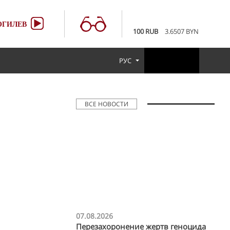
EUR
3.4231 BYN
USD
2.9519 BYN
ГИЛЕВ
100 RUB
3.6507 BYN
EUR
3.4231 BYN
USD
2.9519 BYN
РУС
100 RUB
3.6507 BYN
ВСЕ НОВОСТИ
07.08.2026
Перезахоронение жертв геноцида