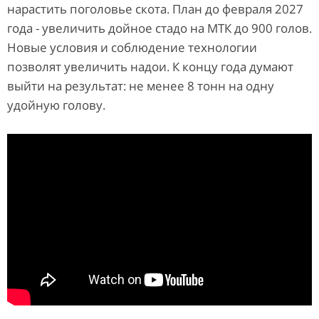
нарастить поголовье скота. План до февраля 2027
года - увеличить дойное стадо на МТК до 900 голов.
Новые условия и соблюдение технологии
позволят увеличить надои. К концу года думают
выйти на результат: не менее 8 тонн на одну
удойную голову.