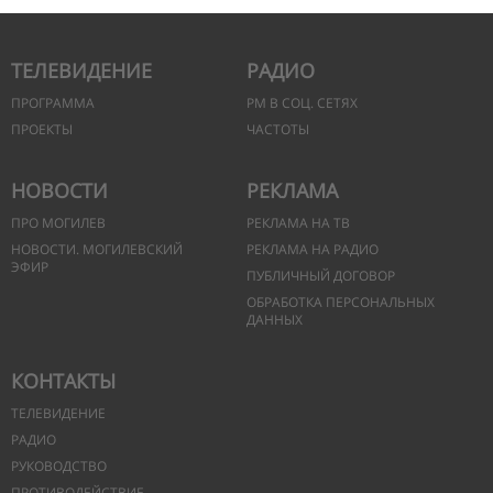
ТЕЛЕВИДЕНИЕ
РАДИО
ПРОГРАММА
РМ В СОЦ. СЕТЯХ
ПРОЕКТЫ
ЧАСТОТЫ
НОВОСТИ
РЕКЛАМА
ПРО МОГИЛЕВ
РЕКЛАМА НА ТВ
НОВОСТИ. МОГИЛЕВСКИЙ
РЕКЛАМА НА РАДИО
ЭФИР
ПУБЛИЧНЫЙ ДОГОВОР
ОБРАБОТКА ПЕРСОНАЛЬНЫХ
ДАННЫХ
КОНТАКТЫ
ТЕЛЕВИДЕНИЕ
РАДИО
РУКОВОДСТВО
ПРОТИВОДЕЙСТВИЕ