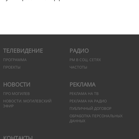
ТЕЛЕВИДЕНИЕ
РАДИО
ПРОГРАММА
РМ В СОЦ. СЕТЯХ
ПРОЕКТЫ
ЧАСТОТЫ
НОВОСТИ
РЕКЛАМА
ПРО МОГИЛЕВ
РЕКЛАМА НА ТВ
НОВОСТИ. МОГИЛЕВСКИЙ
РЕКЛАМА НА РАДИО
ЭФИР
ПУБЛИЧНЫЙ ДОГОВОР
ОБРАБОТКА ПЕРСОНАЛЬНЫХ
ДАННЫХ
КОНТАКТЫ