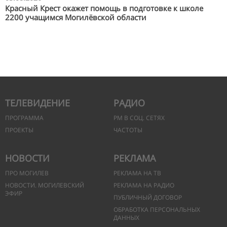
Красный Крест окажет помощь в подготовке к школе
2200 учащимся Могилёвской области
ТЕЛЕВИДЕНИЕ
РАДИО
ПРОГРАММА
РМ В СОЦ. СЕТЯХ
ПРОЕКТЫ
ЧАСТОТЫ
НОВОСТИ
РЕКЛАМА
ПРО МОГИЛЕВ
РЕКЛАМА НА ТВ
НОВОСТИ. МОГИЛЕВСКИЙ
РЕКЛАМА НА РАДИО
ЭФИР
ПУБЛИЧНЫЙ ДОГОВОР
ОБРАБОТКА ПЕРСОНАЛЬНЫХ
ДАННЫХ