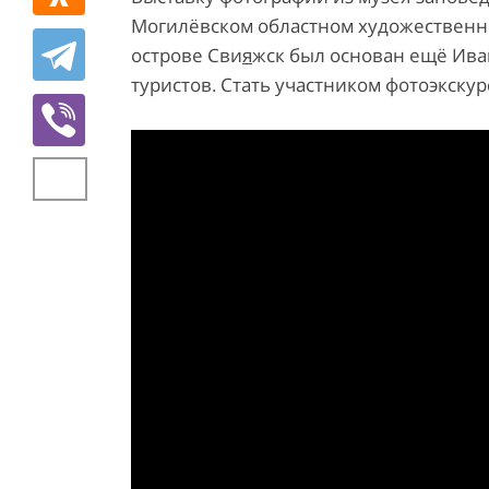
Могилёвском областном художественн
острове Сви
я
жск был основан ещё Ива
туристов. Стать участником фотоэкску