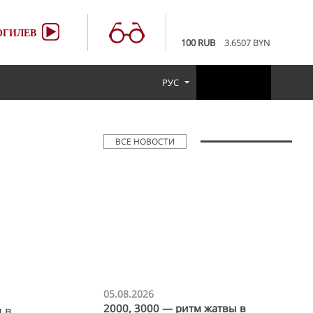
EUR
3.4231 BYN
USD
2.9519 BYN
ГИЛЕВ
100 RUB
3.6507 BYN
EUR
3.4231 BYN
USD
2.9519 BYN
РУС
100 RUB
3.6507 BYN
ВСЕ НОВОСТИ
05.08.2026
2000, 3000 — ритм жатвы в
 в