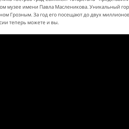
ом музее имени Павла Масленикова. Уникальный гор
ном Грозным. За год его посещают до двух миллионо
рсии теперь можете и вы.