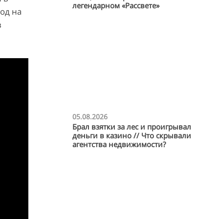
легендарном «Рассвете»
од на
в
05.08.2026
Брал взятки за лес и проигрывал
деньги в казино // Что скрывали
агентства недвижимости?