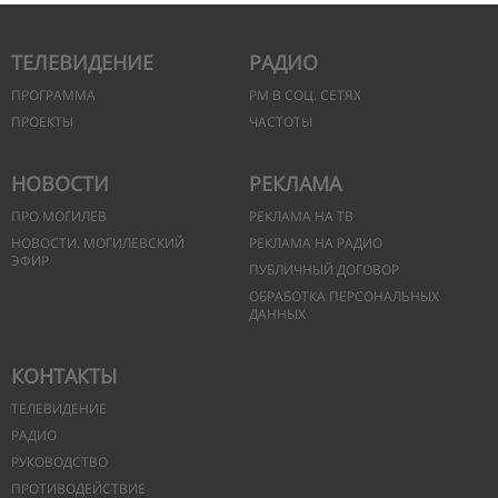
ТЕЛЕВИДЕНИЕ
РАДИО
ПРОГРАММА
РМ В СОЦ. СЕТЯХ
ПРОЕКТЫ
ЧАСТОТЫ
НОВОСТИ
РЕКЛАМА
ПРО МОГИЛЕВ
РЕКЛАМА НА ТВ
НОВОСТИ. МОГИЛЕВСКИЙ
РЕКЛАМА НА РАДИО
ЭФИР
ПУБЛИЧНЫЙ ДОГОВОР
ОБРАБОТКА ПЕРСОНАЛЬНЫХ
ДАННЫХ
КОНТАКТЫ
ТЕЛЕВИДЕНИЕ
РАДИО
РУКОВОДСТВО
ПРОТИВОДЕЙСТВИЕ