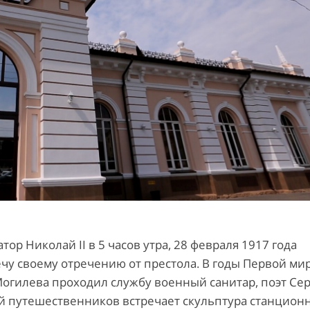
ор Николай II в 5 часов утра, 28 февраля 1917 года
чу своему отречению от престола. В годы Первой ми
гилева проходил службу военный санитар, поэт Се
ий путешественников встречает скульптура станцион