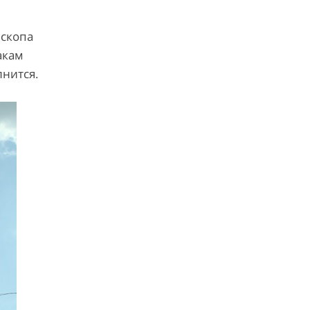
ескопа
акам
лнится.