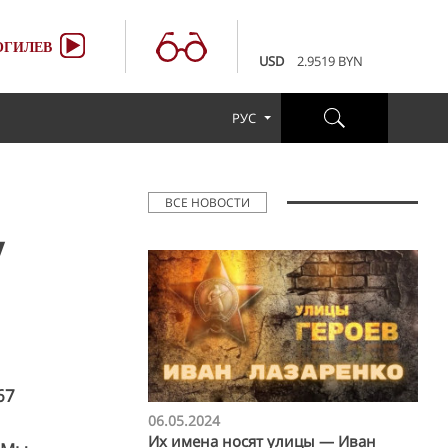
100 RUB
3.6507 BYN
EUR
3.4231 BYN
ГИЛЕВ
USD
2.9519 BYN
100 RUB
3.6507 BYN
EUR
3.4231 BYN
РУС
USD
2.9519 BYN
100 RUB
3.6507 BYN
ВСЕ НОВОСТИ
/
67
06.05.2024
Их имена носят улицы — Иван