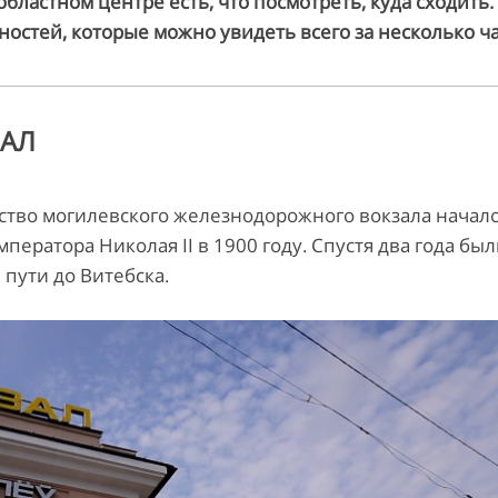
бластном центре есть, что посмотреть, куда сходить
остей, которые можно увидеть всего за несколько ча
АЛ
ьство могилевского железнодорожного вокзала начал
ератора Николая II в 1900 году. Спустя два года бы
ути до Витебска.