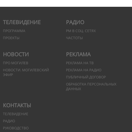
ТЕЛЕВИДЕНИЕ
РАДИО
ПРОГРАММА
РМ В СОЦ. СЕТЯХ
ПРОЕКТЫ
ЧАСТОТЫ
НОВОСТИ
РЕКЛАМА
ПРО МОГИЛЕВ
РЕКЛАМА НА ТВ
НОВОСТИ. МОГИЛЕВСКИЙ
РЕКЛАМА НА РАДИО
ЭФИР
ПУБЛИЧНЫЙ ДОГОВОР
ОБРАБОТКА ПЕРСОНАЛЬНЫХ
ДАННЫХ
КОНТАКТЫ
ТЕЛЕВИДЕНИЕ
РАДИО
РУКОВОДСТВО