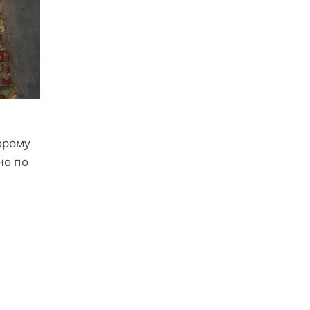
орому
но по