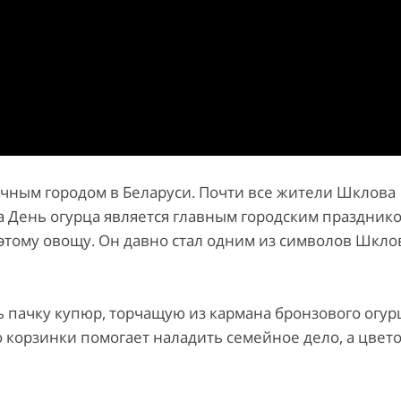
ечным городом в Беларуси. Почти все жители Шклова
а День огурца является главным городским празднико
 этому овощу. Он давно стал одним из символов Шкло
ь пачку купюр, торчащую из кармана бронзового огурц
о корзинки помогает наладить семейное дело, а цвето