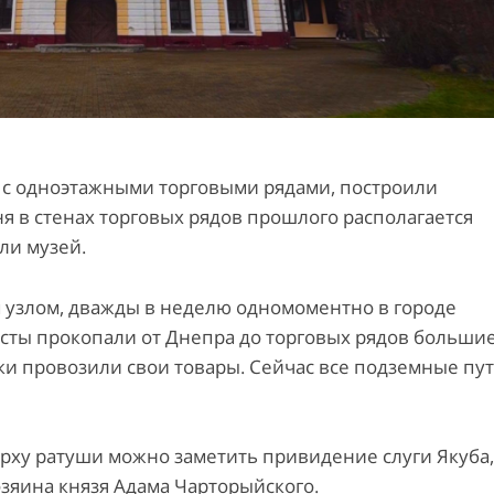
се с одноэтажными торговыми рядами, построили
я в стенах торговых рядов прошлого располагается
ли музей.
узлом, дважды в неделю одномоментно в городе
исты прокопали от Днепра до торговых рядов больши
ки провозили свои товары. Сейчас все подземные пу
ерху ратуши можно заметить привидение слуги Якуба,
зяина князя Адама Чарторыйского.