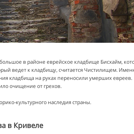
 большое в районе еврейское кладбище Бисхайм, кот
орый ведет к кладбищу, считается Чистилищем. Имен
ния кладбища на руках переносили умерших евреев.
дило очищение от грехов.
орико-культурного наследия страны.
а в Кривеле