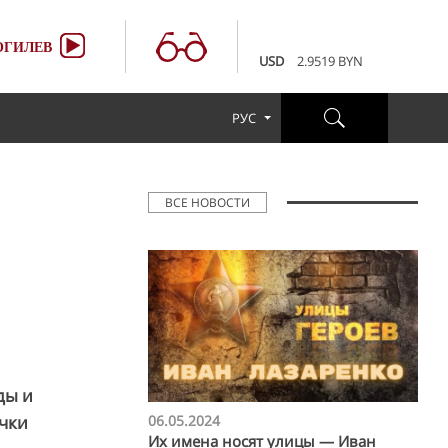
100 RUB
3.6507 BYN
EUR
3.4231 BYN
ГИЛЕВ
USD
2.9519 BYN
100 RUB
3.6507 BYN
EUR
3.4231 BYN
РУС
USD
2.9519 BYN
100 RUB
3.6507 BYN
ВСЕ НОВОСТИ
ды и
06.05.2024
очки
Их имена носят улицы — Иван