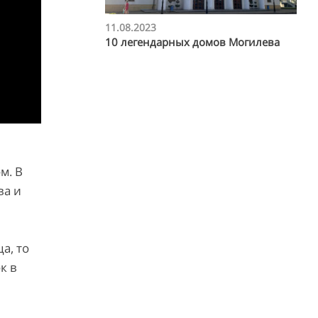
11.08.2023
10 легендарных домов Могилева
м. В
ва и
а, то
к в