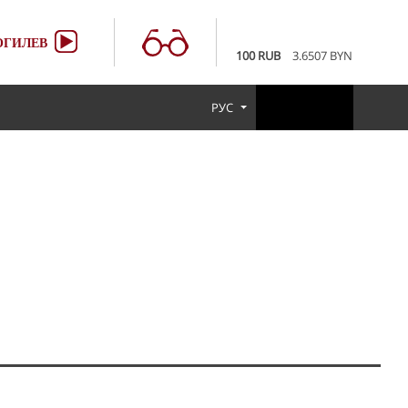
EUR
3.4231 BYN
USD
2.9519 BYN
ГИЛЕВ
100 RUB
3.6507 BYN
EUR
3.4231 BYN
USD
2.9519 BYN
РУС
100 RUB
3.6507 BYN