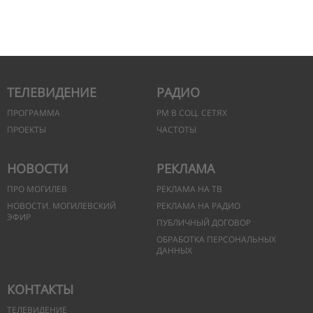
ТЕЛЕВИДЕНИЕ
РАДИО
ПРОГРАММА
РМ В СОЦ. СЕТЯХ
ПРОЕКТЫ
ЧАСТОТЫ
НОВОСТИ
РЕКЛАМА
ПРО МОГИЛЕВ
РЕКЛАМА НА ТВ
НОВОСТИ. МОГИЛЕВСКИЙ
РЕКЛАМА НА РАДИО
ЭФИР
ПУБЛИЧНЫЙ ДОГОВОР
ОБРАБОТКА ПЕРСОНАЛЬНЫХ
ДАННЫХ
КОНТАКТЫ
ТЕЛЕВИДЕНИЕ