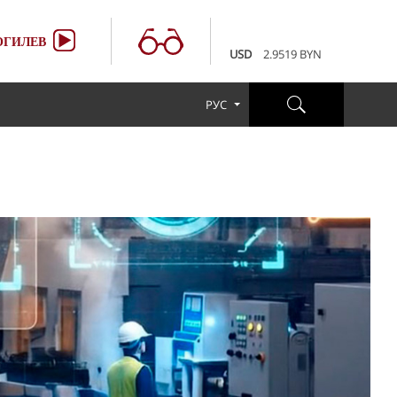
100 RUB
3.6507 BYN
EUR
3.4231 BYN
ГИЛЕВ
USD
2.9519 BYN
100 RUB
3.6507 BYN
EUR
3.4231 BYN
РУС
USD
2.9519 BYN
100 RUB
3.6507 BYN