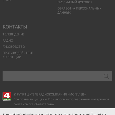
ЭФИР
ПУБЛИЧНЫЙ ДОГОВОР
ОБРАБОТКА ПЕРСОНАЛЬНЫХ
ДАННЫХ
КОНТАКТЫ
ТЕЛЕВИДЕНИЕ
РАДИО
РУКОВОДСТВО
ПРОТИВОДЕЙСТВИЕ
КОРРУПЦИИ
© РУПРТЦ «ТЕЛЕРАДИОКОМПАНИЯ
«МОГИЛЕВ».
Все права защищены. При любом использовании материалов
сайта ссылка обязательна.
Для обеспечения удобства пользователей сайта