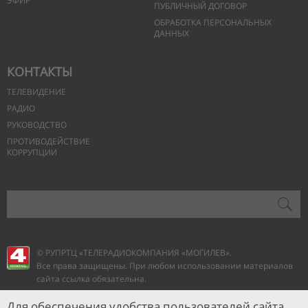
ЭФИР
ПУБЛИЧНЫЙ ДОГОВОР
ОБРАБОТКА ПЕРСОНАЛЬНЫХ
ДАННЫХ
КОНТАКТЫ
ТЕЛЕВИДЕНИЕ
РАДИО
РУКОВОДСТВО
ПРОТИВОДЕЙСТВИЕ
КОРРУПЦИИ
© РУПРТЦ «ТЕЛЕРАДИОКОМПАНИЯ
«МОГИЛЕВ».
Все права защищены. При любом использовании материалов
сайта ссылка обязательна.
Для обеспечения удобства пользователей сайта