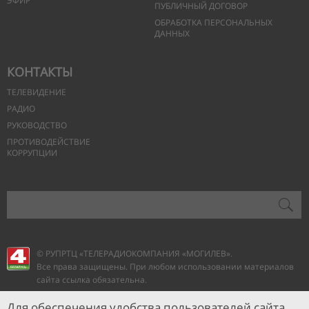
ЭФИР
ПУБЛИЧНЫЙ ДОГОВОР
ОБРАБОТКА ПЕРСОНАЛЬНЫХ
ДАННЫХ
КОНТАКТЫ
ТЕЛЕВИДЕНИЕ
РАДИО
РУКОВОДСТВО
ПРОТИВОДЕЙСТВИЕ
КОРРУПЦИИ
© РУПРТЦ «ТЕЛЕРАДИОКОМПАНИЯ
«МОГИЛЕВ».
Все права защищены. При любом использовании материалов
сайта ссылка обязательна.
Для обеспечения удобства пользователей сайта