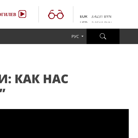
100 RUB
3.6507 BYN
EUR
3.4231 BYN
ГИЛЕВ
USD
2.9519 BYN
100 RUB
3.6507 BYN
EUR
3.4231 BYN
РУС
USD
2.9519 BYN
100 RUB
3.6507 BYN
И: КАК НАС
”