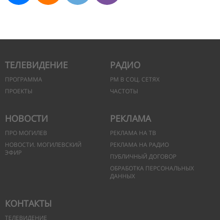
ТЕЛЕВИДЕНИЕ
РАДИО
ПРОГРАММА
РМ В СОЦ. СЕТЯХ
ПРОЕКТЫ
ЧАСТОТЫ
НОВОСТИ
РЕКЛАМА
ПРО МОГИЛЕВ
РЕКЛАМА НА ТВ
НОВОСТИ. МОГИЛЕВСКИЙ
РЕКЛАМА НА РАДИО
ЭФИР
ПУБЛИЧНЫЙ ДОГОВОР
ОБРАБОТКА ПЕРСОНАЛЬНЫХ
ДАННЫХ
КОНТАКТЫ
ТЕЛЕВИДЕНИЕ