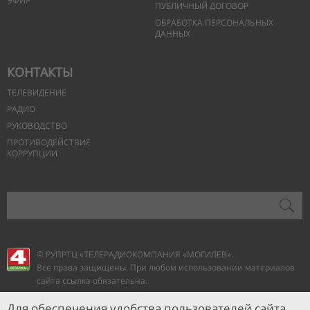
ЭФИР
ПУБЛИЧНЫЙ ДОГОВОР
ОБРАБОТКА ПЕРСОНАЛЬНЫХ
ДАННЫХ
КОНТАКТЫ
ТЕЛЕВИДЕНИЕ
РАДИО
РУКОВОДСТВО
ПРОТИВОДЕЙСТВИЕ
КОРРУПЦИИ
© РУПРТЦ «ТЕЛЕРАДИОКОМПАНИЯ
«МОГИЛЕВ».
Все права защищены. При любом использовании материалов
сайта ссылка обязательна.
Для обеспечения удобства пользователей сайта