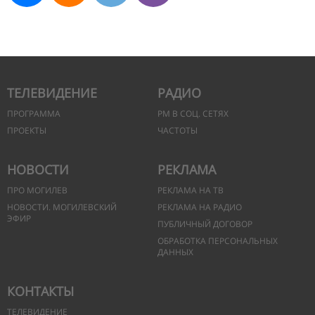
ТЕЛЕВИДЕНИЕ
РАДИО
ПРОГРАММА
РМ В СОЦ. СЕТЯХ
ПРОЕКТЫ
ЧАСТОТЫ
НОВОСТИ
РЕКЛАМА
ПРО МОГИЛЕВ
РЕКЛАМА НА ТВ
НОВОСТИ. МОГИЛЕВСКИЙ
РЕКЛАМА НА РАДИО
ЭФИР
ПУБЛИЧНЫЙ ДОГОВОР
ОБРАБОТКА ПЕРСОНАЛЬНЫХ
ДАННЫХ
КОНТАКТЫ
ТЕЛЕВИДЕНИЕ