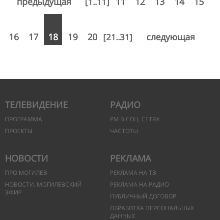
предыдущая
11
12
13
14
15
[1..11]
16
17
18
19
20
следующая
[21..31]
ТЕЛЕВИДЕНИЕ
РАДИО
ПРОГРАММА
РМ В СОЦ. СЕТЯХ
ПРОЕКТЫ
ЧАСТОТЫ
НОВОСТИ
РЕКЛАМА
ПРО МОГИЛЕВ
РЕКЛАМА НА ТВ
НОВОСТИ. МОГИЛЕВСКИЙ
РЕКЛАМА НА РАДИО
ЭФИР
ПУБЛИЧНЫЙ ДОГОВОР
ОБРАБОТКА ПЕРСОНАЛЬНЫХ
ДАННЫХ