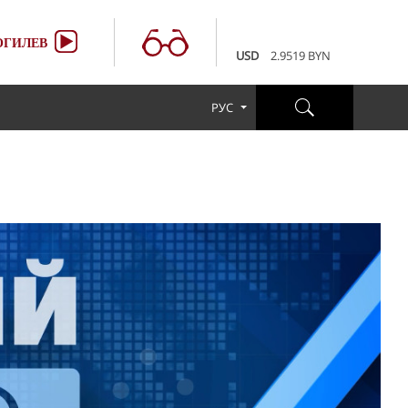
100 RUB
3.6507 BYN
EUR
3.4231 BYN
ГИЛЕВ
USD
2.9519 BYN
100 RUB
3.6507 BYN
EUR
3.4231 BYN
РУС
USD
2.9519 BYN
100 RUB
3.6507 BYN