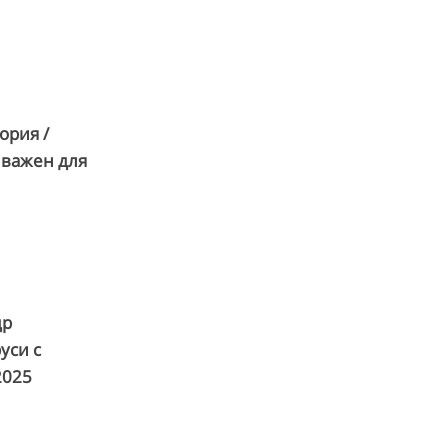
ория /
 важен для
др
уси с
2025