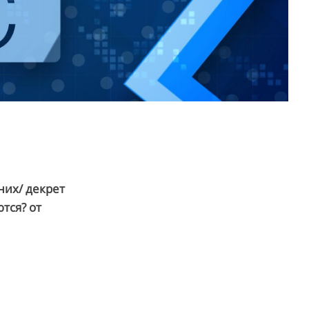
них/ декрет
тся? от