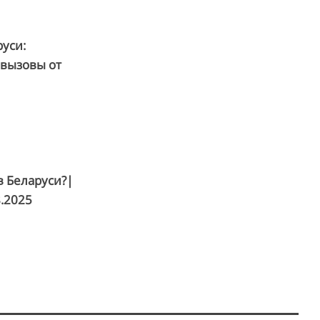
руси:
 вызовы от
в Беларуси?|
8.2025