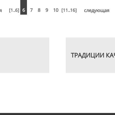
я
6
7
8
9
10
следующая
[1..6]
[11..16]
ТРАДИЦИИ КА