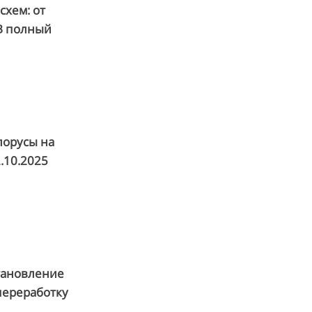
схем: от
 В полный
лорусы на
.10.2025
тановление
переработку