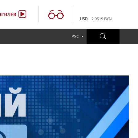
100 RUB
3.6507 BYN
EUR
3.4231 BYN
ГИЛЕВ
USD
2.9519 BYN
100 RUB
3.6507 BYN
EUR
3.4231 BYN
РУС
USD
2.9519 BYN
100 RUB
3.6507 BYN