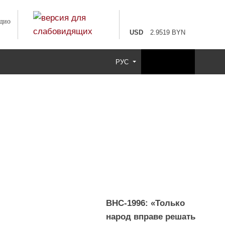
EUR
3.4231 BYN
USD
2.9519 BYN
100 RUB
3.6507 BYN
РУС
ВНС-1996: «Только
народ вправе решать