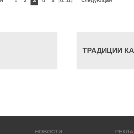
я
1
2
3
4
5
следующая
[6..11]
ТРАДИЦИИ КА
НОВОСТИ
РЕКЛ